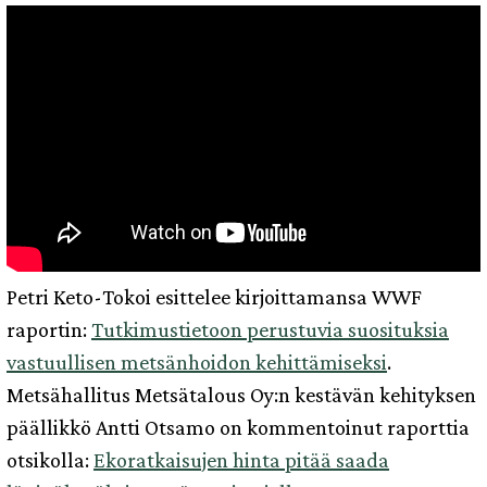
Petri Keto-Tokoi esittelee kirjoittamansa WWF
raportin:
Tutkimustietoon perustuvia suosituksia
vastuullisen metsänhoidon kehittämiseksi
.
Metsähallitus Metsätalous Oy:n kestävän kehityksen
päällikkö Antti Otsamo on kommentoinut raporttia
otsikolla:
Ekoratkaisujen hinta pitää saada