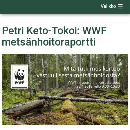
Valikko
Siirry
sisältöön
Petri Keto-Tokoi: WWF
metsänhoitoraportti