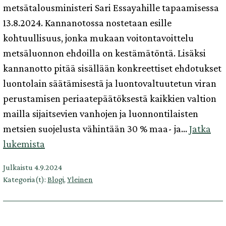
metsätalousministeri Sari Essayahille tapaamisessa
13.8.2024. Kannanotossa nostetaan esille
kohtuullisuus, jonka mukaan voitontavoittelu
metsäluonnon ehdoilla on kestämätöntä. Lisäksi
kannanotto pitää sisällään konkreettiset ehdotukset
luontolain säätämisestä ja luontovaltuutetun viran
perustamisen periaatepäätöksestä kaikkien valtion
mailla sijaitsevien vanhojen ja luonnontilaisten
metsien suojelusta vähintään 30 % maa- ja…
Jatka
Kohtuullisuutta
lukemista
metsäpolitiikkaan
Julkaistu
4.9.2024
–
Kategoria(t):
Blogi
,
Yleinen
tapaaminen
maa-
ja