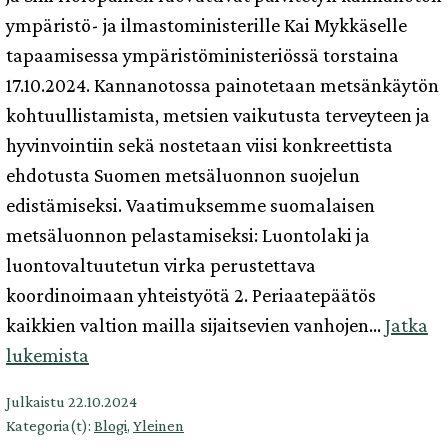
ympäristö- ja ilmastoministerille Kai Mykkäselle
tapaamisessa ympäristöministeriössä torstaina
17.10.2024. Kannanotossa painotetaan metsänkäytön
kohtuullistamista, metsien vaikutusta terveyteen ja
hyvinvointiin sekä nostetaan viisi konkreettista
ehdotusta Suomen metsäluonnon suojelun
edistämiseksi. Vaatimuksemme suomalaisen
metsäluonnon pelastamiseksi: Luontolaki ja
luontovaltuutetun virka perustettava
koordinoimaan yhteistyötä 2. Periaatepäätös
kaikkien valtion mailla sijaitsevien vanhojen…
Jatka
Meidän
lukemista
metsämme
Julkaistu
22.10.2024
-
Kategoria(t):
Blogi
,
Yleinen
kansalaisliikkeen