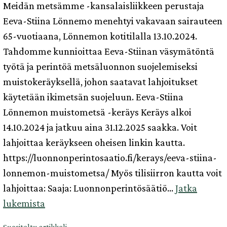
Meidän metsämme -kansalaisliikkeen perustaja
Eeva-Stiina Lönnemo menehtyi vakavaan sairauteen
65-vuotiaana, Lönnemon kotitilalla 13.10.2024.
Tahdomme kunnioittaa Eeva-Stiinan väsymätöntä
työtä ja perintöä metsäluonnon suojelemiseksi
muistokeräyksellä, johon saatavat lahjoitukset
käytetään ikimetsän suojeluun. Eeva-Stiina
Lönnemon muistometsä -keräys Keräys alkoi
14.10.2024 ja jatkuu aina 31.12.2025 saakka. Voit
lahjoittaa keräykseen oheisen linkin kautta.
https://luonnonperintosaatio.fi/kerays/eeva-stiina-
lonnemon-muistometsa/ Myös tilisiirron kautta voit
lahjoittaa: Saaja: Luonnonperintösäätiö…
Jatka
Eeva-
lukemista
Stiina
Suositeltu artikkeli