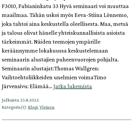
F3010, Fabianinkatu 33 Hyvä seminaari voi muuttaa
maailmaa. Tähän uskoi myös Eeva-Stiina Lönnemo,
joka tahtoi aina keskustella oleellisesta. Maa, metsä
ja talous olivat hänelle yhteiskunnallisista asioista
tärkeimmät. Näiden teemojen ympärille
keräännymme lokakuussa keskustelemaan
seminaarin alustajien puheenvuorojen pohjalta.
Seminaarin alustajat:Thomas Wallgren:
Vaihtoehtoliikkeiden unelmien voimaTimo
Maa,
Järvensivu: Elämää…
Jatka lukemista
metsä
Julkaistu
25.8.2025
ja
Kategoria(t):
Blogi
,
Yleinen
talous:
keskustelua
oleellisesta