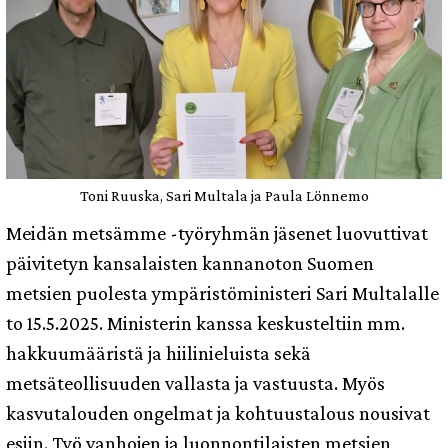
Toni Ruuska, Sari Multala ja Paula Lönnemo
Meidän metsämme -työryhmän jäsenet luovuttivat
päivitetyn kansalaisten kannanoton Suomen
metsien puolesta ympäristöministeri Sari Multalalle
to 15.5.2025. Ministerin kanssa keskusteltiin mm.
hakkuumääristä ja hiilinieluista sekä
metsäteollisuuden vallasta ja vastuusta. Myös
kasvutalouden ongelmat ja kohtuustalous nousivat
esiin. Työ vanhojen ja luonnontilaisten metsien