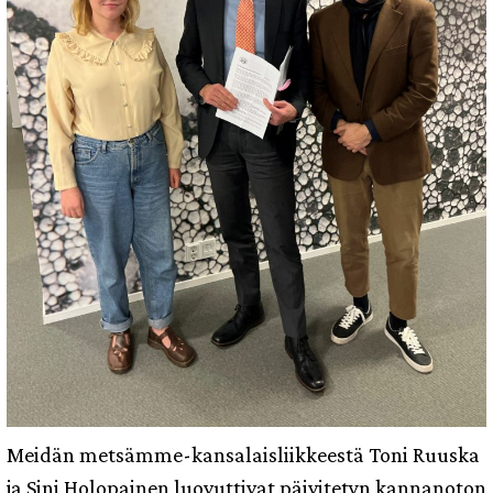
Meidän metsämme-kansalaisliikkeestä Toni Ruuska
ja Sini Holopainen luovuttivat päivitetyn kannanoton