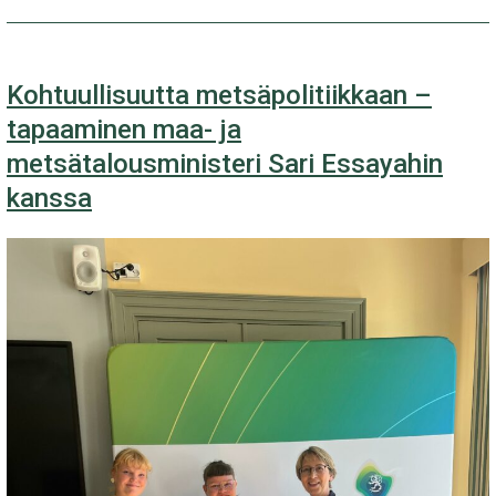
kannanotto
luovutettu
Kohtuullisuutta metsäpolitiikkaan –
ympäristöministeri
tapaaminen maa- ja
Kai
metsätalousministeri Sari Essayahin
Mykkäselle
kanssa