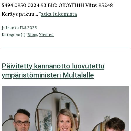
5494 0950 0224 93 BIC: OKOYFIHH Viite: 95248
Lahjoita
Keräys jatkuu…
Jatka lukemista
Eeva-
Julkaistu
17.5.2025
Stiina
Kategoria(t):
Blogi
,
Yleinen
Lönnemon
muistometsään
Päivitetty kannanotto luovutettu
ympäristöministeri Multalalle