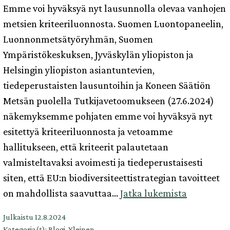
Emme voi hyväksyä nyt lausunnolla olevaa vanhojen
metsien kriteeriluonnosta. Suomen Luontopaneelin,
Luonnonmetsätyöryhmän, Suomen
Ympäristökeskuksen, Jyväskylän yliopiston ja
Helsingin yliopiston asiantuntevien,
tiedeperustaisten lausuntoihin ja Koneen Säätiön
Metsän puolella Tutkijavetoomukseen (27.6.2024)
näkemyksemme pohjaten emme voi hyväksyä nyt
esitettyä kriteeriluonnosta ja vetoamme
hallitukseen, että kriteerit palautetaan
valmisteltavaksi avoimesti ja tiedeperustaisesti
siten, että EU:n biodiversiteettistrategian tavoitteet
Meidän
on mahdollista saavuttaa…
Jatka lukemista
metsämm
Julkaistu
12.8.2024
-
Kategoria(t):
Blogi
,
Yleinen