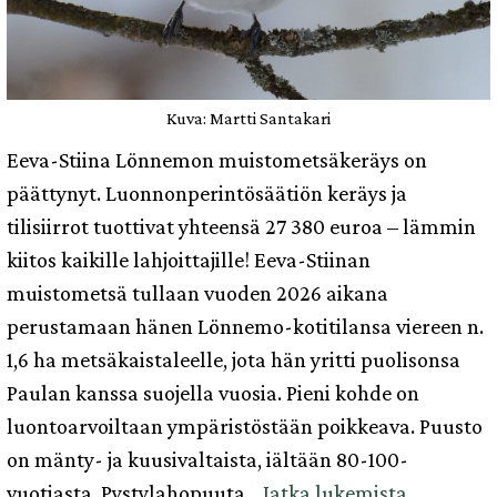
Kuva: Martti Santakari
Eeva-Stiina Lönnemon muistometsäkeräys on
päättynyt. Luonnonperintösäätiön keräys ja
tilisiirrot tuottivat yhteensä 27 380 euroa – lämmin
kiitos kaikille lahjoittajille! Eeva-Stiinan
muistometsä tullaan vuoden 2026 aikana
perustamaan hänen Lönnemo-kotitilansa viereen n.
1,6 ha metsäkaistaleelle, jota hän yritti puolisonsa
Paulan kanssa suojella vuosia. Pieni kohde on
luontoarvoiltaan ympäristöstään poikkeava. Puusto
on mänty- ja kuusivaltaista, iältään 80-100-
Kiitos!
vuotiasta. Pystylahopuuta…
Jatka lukemista