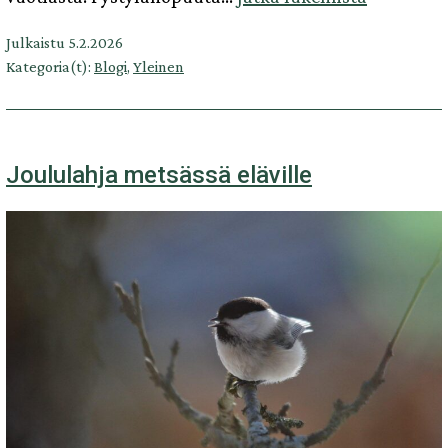
Julkaistu
5.2.2026
Kategoria(t):
Blogi
,
Yleinen
Joululahja metsässä eläville