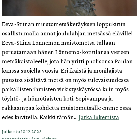
Eeva-Stiinan muistometsäkeräyksen loppukiriin
osallistumalla annat joululahjan metsässä eläville!
Eeva-Stiina Lönnemon muistometsä tullaan
perustamaan hänen Lönnemo-kotitilansa viereen
metsäkaistaleelle, jota hän yritti puolisonsa Paulan
kanssa suojella vuosia. Eri ikäistä ja monilajista
puustoa sisältävä metsä on myös tulevaisuudessa
paikallisten ihmisten virkistyskäytössä kuin myös
töyhtö- ja hömötiaisten koti. Sopivampaa ja
rakkaampaa kohdetta muistometsälle emme osaa
Joulula
edes kuvitella. Kaikki tämän…
Jatka lukemista
metsäs
Julkaistu
10.12.2025
eläville
Kategoria(t):
Blogi
,
Yleinen