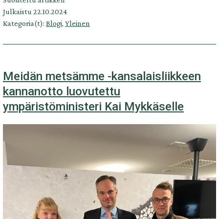
Lönnemo
Julkaistu
22.10.2024
1.1.1959
Kategoria(t):
Blogi
,
Yleinen
–
13.10.2024
Meidän metsämme -kansalaisliikkeen
kannanotto luovutettu
ympäristöministeri Kai Mykkäselle