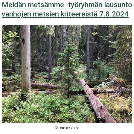
Meidän metsämme -työryhmän lausunto
metsätalousministeri
vanhojen metsien kriteereistä 7.8.2024
Sari
Essayahin
kanssa
Kuva: arkisto