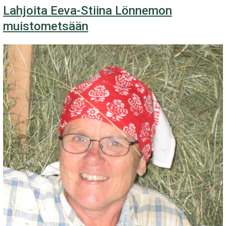
Lahjoita Eeva-Stiina Lönnemon
Eeva-
muistometsään
Stiina
Lönnemon
muistoksi