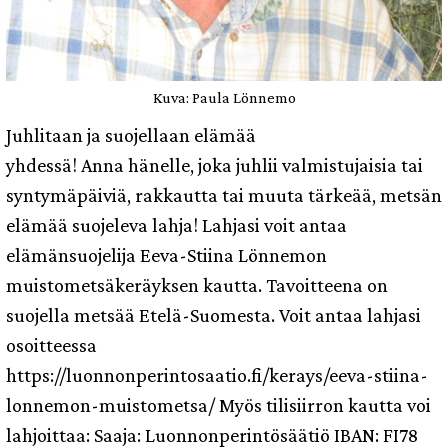
Kuva: Paula Lönnemo
Juhlitaan ja suojellaan elämää
yhdessä! Anna hänelle, joka juhlii valmistujaisia tai
syntymäpäiviä, rakkautta tai muuta tärkeää, metsän
elämää suojeleva lahja! Lahjasi voit antaa
elämänsuojelija Eeva-Stiina Lönnemon
muistometsäkeräyksen kautta. Tavoitteena on
suojella metsää Etelä-Suomesta. Voit antaa lahjasi
osoitteessa
https://luonnonperintosaatio.fi/kerays/eeva-stiina-
lonnemon-muistometsa/ Myös tilisiirron kautta voi
lahjoittaa: Saaja: Luonnonperintösäätiö IBAN: FI78