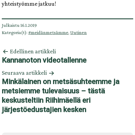
yhteistyömme jatkuu!
Julkaistu
16.1.2019
Kategoria(t):
#meidänmetsämme
,
Uutinen
Artikkelien
Edellinen artikkeli
selaus
Kannanoton videotallenne
Seuraava artikkeli
Minkälainen on metsäsuhteemme ja
metsiemme tulevaisuus – tästä
keskusteltiin Riihimäellä eri
järjestöedustajien kesken