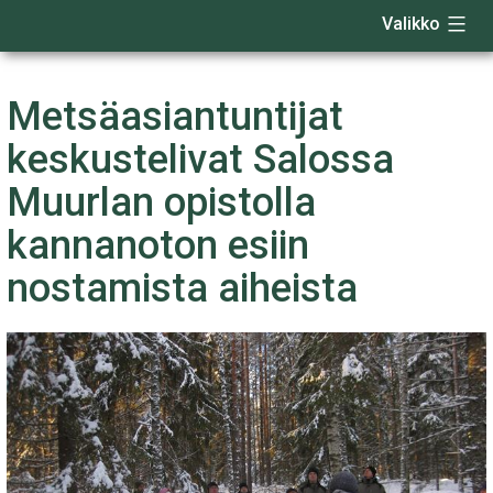
Valikko
Siirry
sisältöön
Metsäasiantuntijat
keskustelivat Salossa
Muurlan opistolla
kannanoton esiin
nostamista aiheista