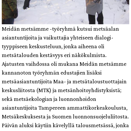
Meidän metsämme -työryhmä kutsui metsäalan
asiantuntijoita ja vaikuttajia yhteiseen dialogi-
tyyppiseen keskusteluun, jonka aiheena oli
metsätalouden kestävyys eri näkökulmista.
Ajatusten vaihdossa oli mukana Meidän metsämme
kannanoton työryhmän edustajien lisäksi
metsäasiantuntijoita Maa- ja metsätaloustuottajain
keskusliitosta (MTK) ja metsänhoitoyhdistyksistä;
sekä metsäekologian ja luonnonhoidon
asiantuntijoita Tampereen ammattikorkeakoulusta,
Metsäkeskuksesta ja Suomen luonnonsuojeluliitosta.
Päivän aluksi käytiin kävelyllä talousmetsässä, jonka