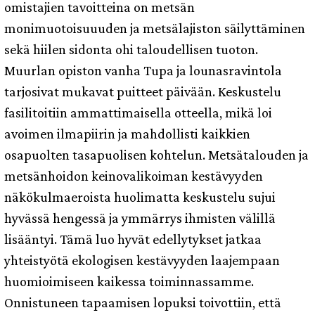
omistajien tavoitteina on metsän
monimuotoisuuuden ja metsälajiston säilyttäminen
sekä hiilen sidonta ohi taloudellisen tuoton.
Muurlan opiston vanha Tupa ja lounasravintola
tarjosivat mukavat puitteet päivään. Keskustelu
fasilitoitiin ammattimaisella otteella, mikä loi
avoimen ilmapiirin ja mahdollisti kaikkien
osapuolten tasapuolisen kohtelun. Metsätalouden ja
metsänhoidon keinovalikoiman kestävyyden
näkökulmaeroista huolimatta keskustelu sujui
hyvässä hengessä ja ymmärrys ihmisten välillä
lisääntyi. Tämä luo hyvät edellytykset jatkaa
yhteistyötä ekologisen kestävyyden laajempaan
huomioimiseen kaikessa toiminnassamme.
Onnistuneen tapaamisen lopuksi toivottiin, että