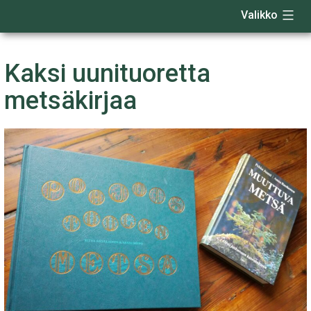
Valikko
Siirry
sisältöön
Kaksi uunituoretta
metsäkirjaa