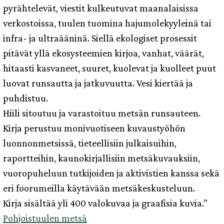
pyrähtelevät, viestit kulkeutuvat maanalaisissa
verkostoissa, tuulen tuomina hajumolekyyleinä tai
infra- ja ultraääninä. Siellä ekologiset prosessit
pitävät yllä ekosysteemien kirjoa, vanhat, väärät,
hitaasti kasvaneet, suuret, kuolevat ja kuolleet puut
luovat runsautta ja jatkuvuutta. Vesi kiertää ja
puhdistuu.
Hiili sitoutuu ja varastoituu metsän runsauteen.
Kirja perustuu monivuotiseen kuvaustyöhön
luonnonmetsissä, tieteellisiin julkaisuihin,
raportteihin, kaunokirjallisiin metsäkuvauksiin,
vuoropuheluun tutkijoiden ja aktivistien kanssa sekä
eri foorumeilla käytävään metsäkeskusteluun.
Kirja sisältää yli 400 valokuvaa ja graafisia kuvia.”
Pohjoistuulen metsä