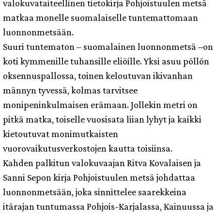
valokuvataiteellinen tietokirja Pohjoistuulen metsä
matkaa monelle suomalaiselle tuntemattomaan
luonnonmetsään.
Suuri tuntematon – suomalainen luonnonmetsä –on
koti kymmenille tuhansille eliöille. Yksi asuu pöllön
oksennuspallossa, toinen keloutuvan ikivanhan
männyn tyvessä, kolmas tarvitsee
monipeninkulmaisen erämaan. Jollekin metri on
pitkä matka, toiselle vuosisata liian lyhyt ja kaikki
kietoutuvat monimutkaisten
vuorovaikutusverkostojen kautta toisiinsa.
Kahden palkitun valokuvaajan Ritva Kovalaisen ja
Sanni Sepon kirja Pohjoistuulen metsä johdattaa
luonnonmetsään, joka sinnittelee saarekkeina
itärajan tuntumassa Pohjois-Karjalassa, Kainuussa ja