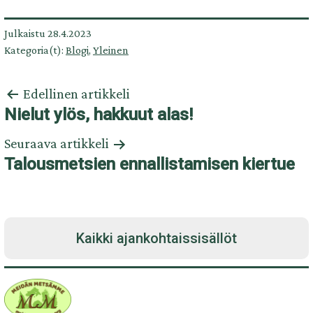
Julkaistu
28.4.2023
Kategoria(t):
Blogi
,
Yleinen
Artikkelien
Edellinen artikkeli
selaus
Nielut ylös, hakkuut alas!
Seuraava artikkeli
Talousmetsien ennallistamisen kiertue
Kaikki ajankohtaissisällöt