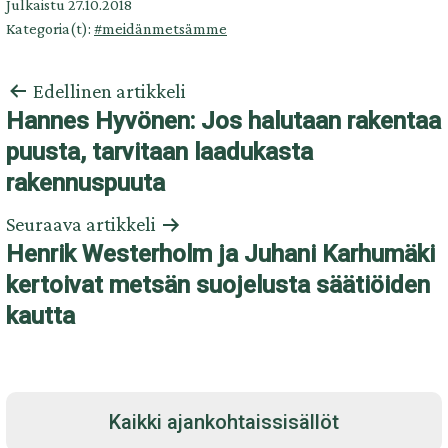
Julkaistu
27.10.2018
Kategoria(t):
#meidänmetsämme
Artikkelien
Edellinen artikkeli
selaus
Hannes Hyvönen: Jos halutaan rakentaa
puusta, tarvitaan laadukasta
rakennuspuuta
Seuraava artikkeli
Henrik Westerholm ja Juhani Karhumäki
kertoivat metsän suojelusta säätiöiden
kautta
Kaikki ajankohtaissisällöt