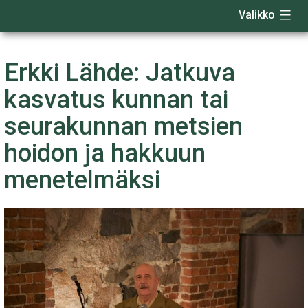
Valikko
Siirry
sisältöön
Erkki Lähde: Jatkuva
kasvatus kunnan tai
seurakunnan metsien
hoidon ja hakkuun
menetelmäksi