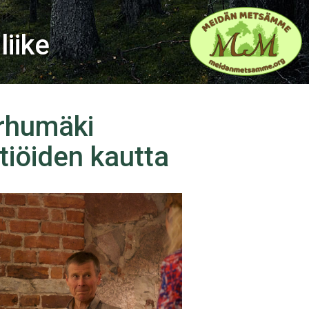
iike
arhumäki
tiöiden kautta