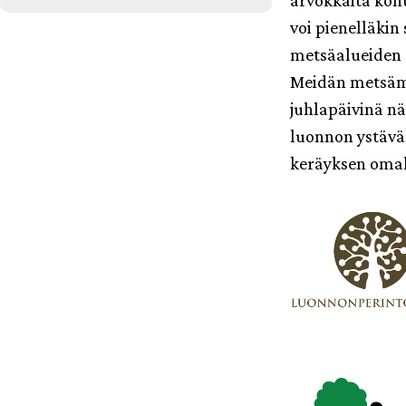
arvokkaita koh
voi pienelläkin
metsäalueiden 
Meidän metsäm
juhlapäivinä nä
luonnon ystäväl
keräyksen omal