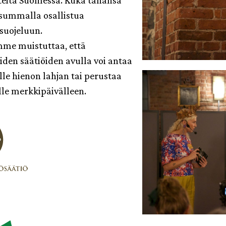
teita Suomessa. Kuka tahansa
 summalla osallistua
suojeluun.
me muistuttaa, että
iden säätiöiden avulla voi antaa
le hienon lahjan tai perustaa
le merkkipäivälleen.