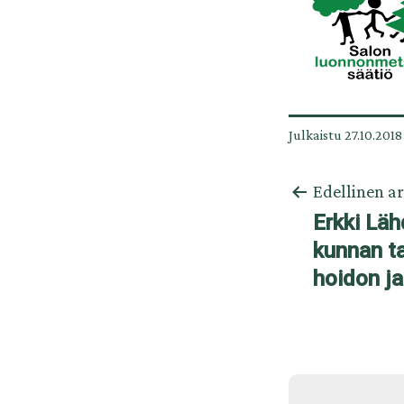
Julkaistu
27.10.2018
Artikkelien
Edellinen ar
selaus
Erkki Läh
kunnan t
hoidon j