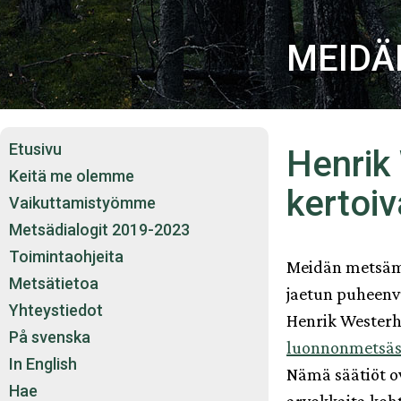
Siirry
sisältöön
MEIDÄN
Etusivu
Henrik
Keitä me olemme
kertoiv
Vaikuttamistyömme
Metsädialogit 2019-2023
Toimintaohjeita
Meidän metsäm
Metsätietoa
jaetun puheen
Yhteystiedot
Henrik Wester
På svenska
luonnonmetsäs
In English
Nämä säätiöt o
Hae