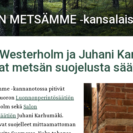
 METSÄMME ‑kansalaisl
 Westerholm ja Juhani K
at metsän suojelusta sää
me -kannanotossa pitivät
vuoron
Luonnonperintösäätiön
holm sekä
Salon
äätiön
Juhani Karhumäki.
vat suojelleet mittaamattoman