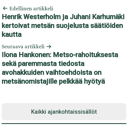
Artikkelien
Edellinen artikkeli
selaus
Henrik Westerholm ja Juhani Karhumäki
kertoivat metsän suojelusta säätiöiden
kautta
Seuraava artikkeli
Ilona Hankonen: Metso-rahoituksesta
sekä paremmasta tiedosta
avohakkuiden vaihtoehdoista on
metsänomistajille pelkkää hyötyä
Kaikki ajankohtaissisällöt