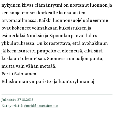
nykyinen kiivas elämänrytmi on nostanut luonnon ja
sen suojelemisen korkealle kansalaisten
arvomaailmassa. Kaikki luonnonsuojelualueemme
ovat kokeneet voimakkaan kukoistuksen ja
esimerkiksi Nuuksio ja Sipoonkorpi ovat lähes
ylikulutuksessa. On korostettava, että avohakkuun
jälkeen istutettu puupelto ei ole metsä, eikä siitä
koskaan tule metsää. Suomessa on paljon puuta,
mutta vain vähän metsää.
Pertti Salolainen
Eduskunnan ympäristö- ja luontoryhmän pj
Julkaistu
27.10.2018
Kategoria(t):
#meidänmetsämme