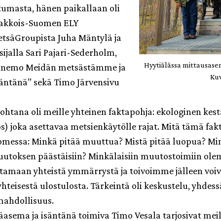
stumasta, hänen paikallaan oli
aakkois-Suomen ELY
etsäGroupista Juha Mäntylä ja
ijalla Sari Pajari-Sederholm,
Hyytiälässa mittausase
önnemo Meidän metsästämme ja
Kuv
säntänä” sekä Timo Järvensivu
.
ohtana oli meille yhteinen faktapohja: ekologinen kest
 joka asettavaa metsienkäytölle rajat. Mitä tämä fakt
omessa: Minkä pitää muuttua? Mistä pitää luopua? Min
uutoksen päästäisiin? Minkälaisiin muutostoimiin ol
amaan yhteistä ymmärrystä ja toivoimme jälleen vo
hteisestä ulostulosta. Tärkeintä oli keskustelu, yhdes
ahdollisuus.
asema ja isäntänä toimiva Timo Vesala tarjosivat mei