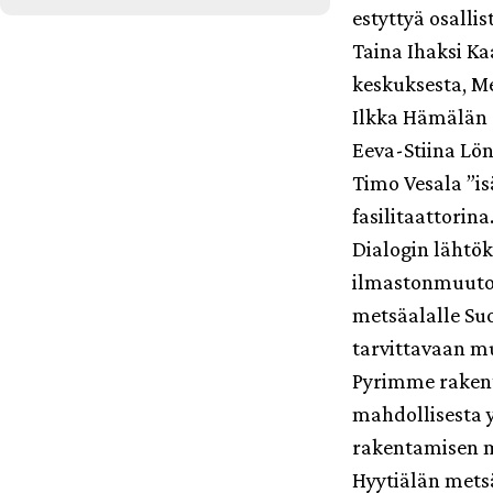
estyttyä osalli
Taina Ihaksi K
keskuksesta, M
Ilkka Hämälän s
Eeva-Stiina L
Timo Vesala ”i
fasilitaattorina
Dialogin lähtök
ilmastonmuutos)
metsäalalle Su
tarvittavaan m
Pyrimme rakent
mahdollisesta y
rakentamisen m
Hyytiälän metsä