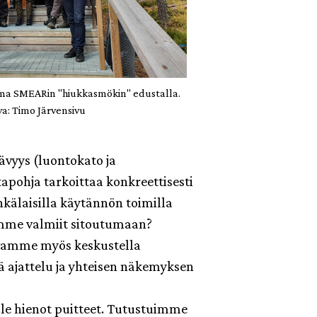
ma SMEARin "hiukkasmökin" edustalla.
a: Timo Järvensivu
ävyys (luontokato ja
apohja tarkoittaa konkreettisesti
kälaisilla käytännön toimilla
emme valmiit sitoutumaan?
ivamme myös keskustella
sä ajattelu ja yhteisen näkemyksen
lle hienot puitteet. Tutustuimme