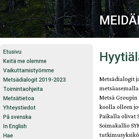
Siirry
sisältöön
MEIDÄN
Etusivu
Hyytiä
Keitä me olemme
Vaikuttamistyömme
Metsädialogit ja
Metsädialogit 2019-2023
metsäasemalla,
Toimintaohjeita
Metsä Groupin 
Metsätietoa
koolla olleen j
Yhteystiedot
Paikalla olivat
På svenska
Soimakallio SYK
In English
tutkimusyksikö
Hae