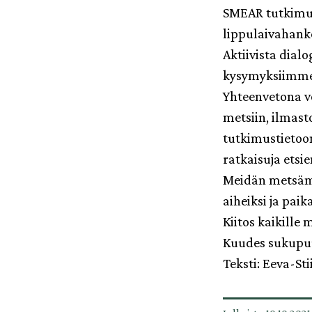
SMEAR tutkimus
lippulaivahanke
Aktiivista dia
kysymyksiimme
Yhteenvetona v
metsiin, ilmast
tutkimustietoon
ratkaisuja etsi
Meidän metsämm
aiheiksi ja paika
Kiitos kaikille 
Kuudes sukupuu
Teksti: Eeva-S