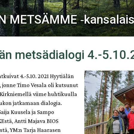
 METSÄMME ‑kansalaisl
län metsädialogi 4.-5.10
tkuivat 4.-5.10. 2021 Hyytiälän
 jonne Timo Vesala oli kutsunut
Kirkniemellä viime huhtikuulla
oukon jatkamaan dialogia.
 Saija Kuusela ja Sampo
Estä, Antti Majava BIOS
stä, YM:n Tarja Haarasen