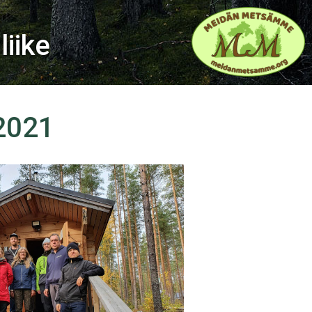
iike
.2021