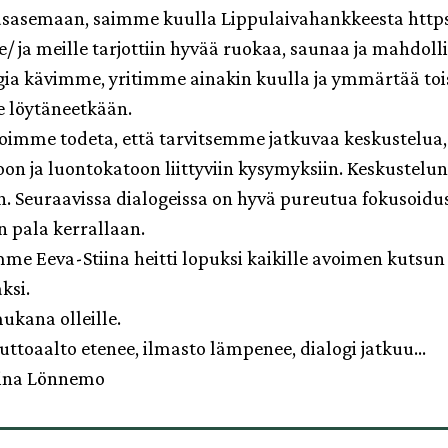
asemaan, saimme kuulla Lippulaivahankkeesta https:
/ ja meille tarjottiin hyvää ruokaa, saunaa ja mahdoll
logia kävimme, yritimme ainakin kuulla ja ymmärtää t
 löytäneetkään.
oimme todeta, että tarvitsemme jatkuvaa keskustelu
oon ja luontokatoon liittyviin kysymyksiin. Keskustel
. Seuraavissa dialogeissa on hyvä pureutua fokusoidus
en pala kerrallaan.
e Eeva-Stiina heitti lopuksi kaikille avoimen kutsun 
ksi.
mukana olleille.
ttoaalto etenee, ilmasto lämpenee, dialogi jatkuu…
tiina Lönnemo