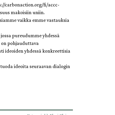
//carbonaction.org/fi/accc-
isuus makoisiin uniin.
oisiamme vaikka emme vastauksia
a, jossa pureudumme yhdessä
un on pohjauduttava
ti ideoiden yhdessä konkreettisia
tuoda ideoita seuraavan dialogin